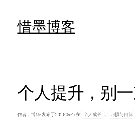
跳
至
惜墨博客
内
容
个人提升，别一
作者：
博华
· 发布于
在
个人成长
, 
习惯与自律
2010-04-17