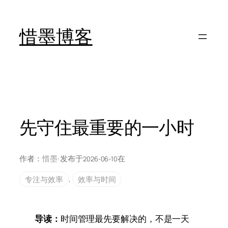
跳
至
惜墨博客
内
容
先守住最重要的一小时
作者：
惜墨
· 发布于
在
2026-06-10
专注与效率
, 
效率与时间
导读：
时间管理最先要解决的，不是一天