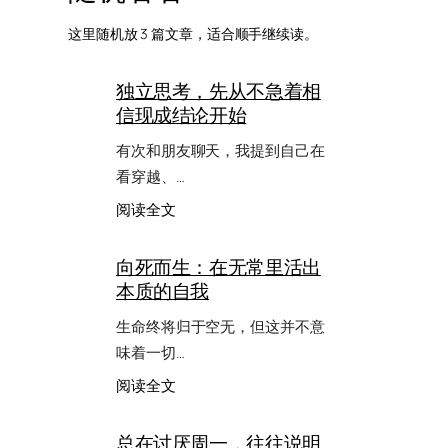
这里随机放 3 篇文章，适合顺手继续读。
独立思考，先从不急着相
信现成结论开始
有次和朋友聊天，我提到自己在
看穿越、…
：
阅读全文
独
立
向死而生：在无常里活出
思
本质的自我
考，
先
生命终将归于空无，但这并不意
从
不
味着一切…
急
：
阅读全文
着
向
相
死
信
总在讨厌周一，往往说明
而
现