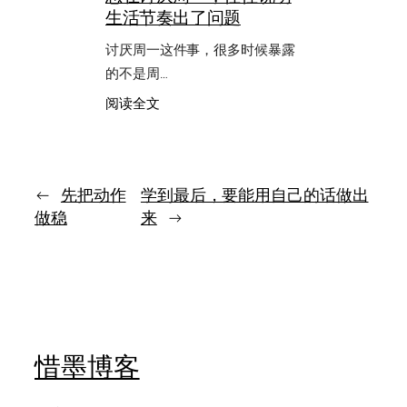
生活节奏出了问题
生：
成
在
结
讨厌周一这件事，很多时候暴露
无
论
常
的不是周…
开
里
始
：
阅读全文
活
总
出
在
本
讨
质
厌
的
周
←
先把动作
学到最后，要能用自己的话做出
自
一，
我
做稳
来
→
往
往
说
明
生
活
节
奏
惜墨博客
出
了