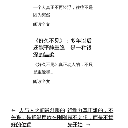
敢，
一个人真正不再轻浮，往往不是
不
是
因为突然…
一
：
阅读全文
下
看
子
见
变
《好久不见》：多年以后
真
强，
还能平静重逢，是一种很
正
而
想
深的温柔
是
走
不
的
《好久不见》真正动人的，不只
再
路
持
是重逢和…
以
续
后，
：
阅读全文
逃
人
《好
避
就
久
没
不
那
见》：
么
多
←
人与人之间最舒服的
行动力真正难的，不
容
年
关系，是把温度放在刚刚
是不会想，而是不肯
易
以
好的位置
先开始
→
轻
后