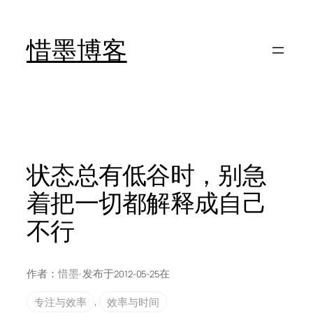
跳
至
惜墨博客
内
容
状态总有低谷时，别急
着把一切都解释成自己
不行
作者：
惜墨
· 发布于
在
2012-05-25
专注与效率
, 
效率与时间