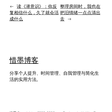
正
股
珍
←
读《潜意识》：你反
整理房间时，我也在
不
贵
肯
复相信什么，久了就会活
把旧情绪一点点清出
的，
被
成什么
去
→
是
秩
把
序
人
驯
从
服
功
的
利
冲
里
动
拉
惜墨博客
回
来
分享个人提升、时间管理、自我管理与简化生
活的实用方法。