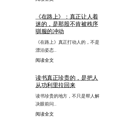
别
用
《在路上》：真正让人着
今
迷的，是那股不肯被秩序
天
的
驯服的冲动
难
受，
《在路上》真正打动人的，不是
给
漂泊姿态…
整
个
：
阅读全文
人
《在
生
路
读书真正珍贵的，是把人
下
上》：
从功利里拉回来
结
真
论
正
读书珍贵的地方，不只是帮人解
让
人
决眼前问…
着
：
阅读全文
迷
读
的，
书
是
真
那