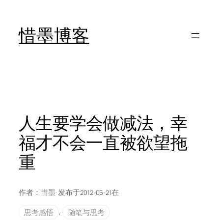
跳
至
惜墨博客
内
容
人生要学会做减法，幸
福才不会一直被欲望拖
重
作者：
惜墨
· 发布于
在
2012-06-21
思考感悟
, 
随笔与思考