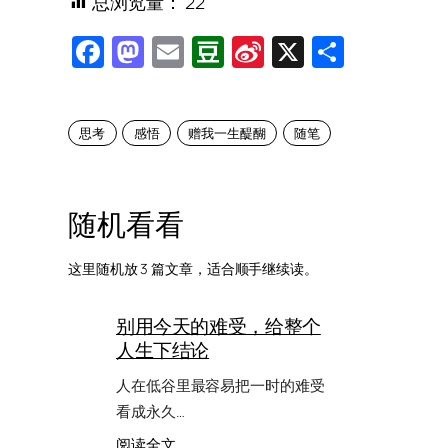
总浏览量：
22
Facebook
Mastodon
Email
Douban
Sina
X
Share
Weibo
思考
感悟
赠我一生醍醐
随笔
随机看看
这里随机放 3 篇文章，适合顺手继续读。
别用今天的难受，给整个
人生下结论
人在低谷里最容易把一时的难受
看成永久…
：
阅读全文