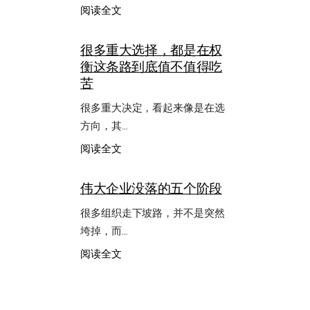
：
阅读全文
别
总
很多重大选择，都是在权
羡
衡这条路到底值不值得吃
慕
另
苦
一
种
很多重大决定，看起来像是在选
人
方向，其…
生，
重
：
阅读全文
要
很
的
多
伟大企业没落的五个阶段
是
重
把
大
很多组织走下坡路，并不是突然
自
选
垮掉，而…
己
择，
的
都
：
阅读全文
路
是
伟
走
在
大
出
权
企
样
衡
业