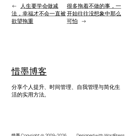
子
这
没
←
人生要学会做减
很多拖着不做的事，一
条
落
法，幸福才不会一直被
开始往往没想象中那么
路
的
到
欲望拖重
可怕
→
五
底
个
值
阶
不
段
值
得
吃
苦
惜墨博客
分享个人提升、时间管理、自我管理与简化生
活的实用方法。
惜墨 Copyright @ 2009-2026
Designed with
WordPress