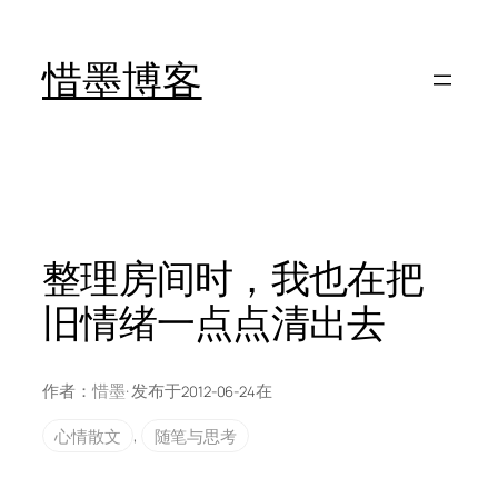
跳
至
惜墨博客
内
容
整理房间时，我也在把
旧情绪一点点清出去
作者：
惜墨
· 发布于
在
2012-06-24
心情散文
, 
随笔与思考