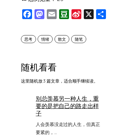
Facebook
Mastodon
Email
Douban
Sina
X
Share
Weibo
思考
情绪
散文
随笔
随机看看
这里随机放 3 篇文章，适合顺手继续读。
别总羡慕另一种人生，重
要的是把自己的路走出样
子
人会羡慕没走过的人生，但真正
要紧的，…