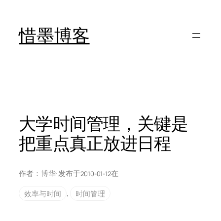
跳
至
惜墨博客
内
容
大学时间管理，关键是
把重点真正放进日程
作者：
博华
· 发布于
在
2010-01-12
效率与时间
, 
时间管理