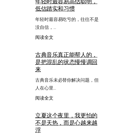
年轻时最容易高估聪明，
低估踏实和习惯
年轻时最容易吃亏的，往往不是
没自信，…
：
阅读全文
年
轻
古典音乐真正能帮人的，
时
是把混乱的状态慢慢调回
最
容
来
易
高
古典音乐未必替你解决问题，但
估
人在心里…
聪
明，
：
阅读全文
低
古
估
典
立夏这个夜里，我更怕的
踏
音
不是天热，而是心越来越
实
乐
和
真
浮
习
正