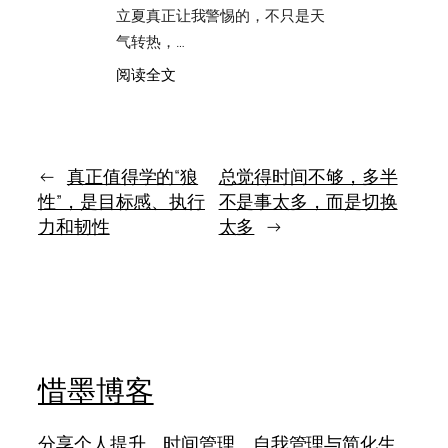
惯
能
立夏真正让我警惕的，不只是天
帮
气转热，…
人
的，
：
阅读全文
是
立
把
夏
混
这
乱
个
的
夜
←
真正值得学的“狼
总觉得时间不够，多半
状
里，
性”，是目标感、执行
不是事太多，而是切换
态
我
力和韧性
太多
→
慢
更
慢
怕
调
的
回
不
来
是
天
热，
而
惜墨博客
是
心
越
分享个人提升、时间管理、自我管理与简化生