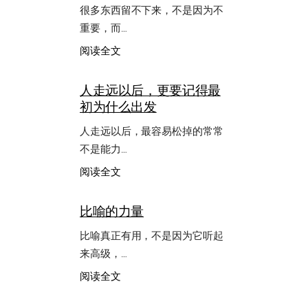
很多东西留不下来，不是因为不
重要，而…
：
阅读全文
很
多
人走远以后，更要记得最
时
初为什么出发
候
失
人走远以后，最容易松掉的常常
去
重
不是能力…
点，
：
阅读全文
不
人
是
走
因
比喻的力量
远
为
以
不
比喻真正有用，不是因为它听起
后，
努
来高级，…
更
力，
要
而
：
阅读全文
记
是
比
得
什
喻