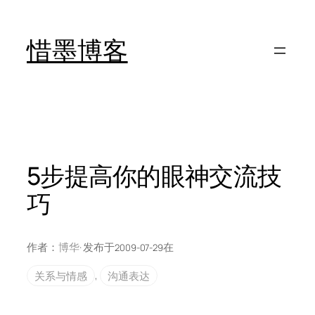
跳
至
惜墨博客
内
容
5步提高你的眼神交流技
巧
作者：
博华
· 发布于
在
2009-07-29
关系与情感
, 
沟通表达