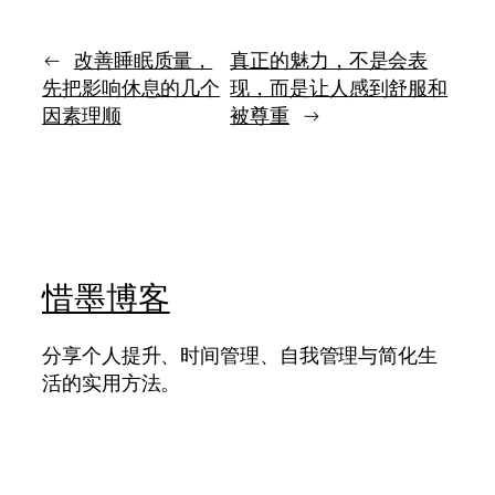
最
么
的
初
都
力
为
舍
量
←
改善睡眠质量，
真正的魅力，不是会表
什
不
先把影响休息的几个
现，而是让人感到舒服和
么
得
出
因素理顺
被尊重
→
放
发
惜墨博客
分享个人提升、时间管理、自我管理与简化生
活的实用方法。