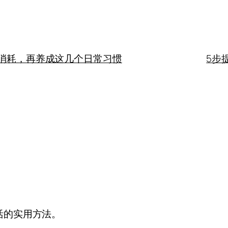
花
香
消耗，再养成这几个日常习惯
5步
活的实用方法。