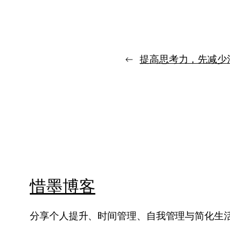
正
改
变
人
的，
←
提高思考力，先减少
不
是
又
懂
了
一
点，
而
是
终
于
开
惜墨博客
始
去
做
分享个人提升、时间管理、自我管理与简化生