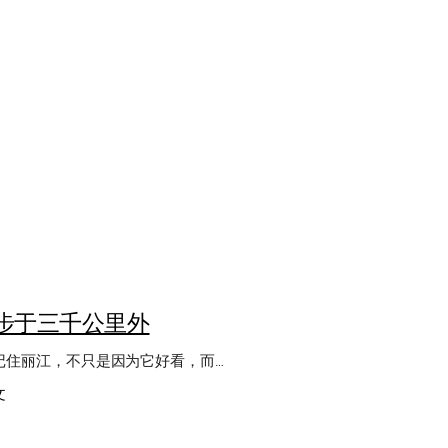
步于三千公里外
记住丽江，不只是因为它好看，而…
：
文
我
止