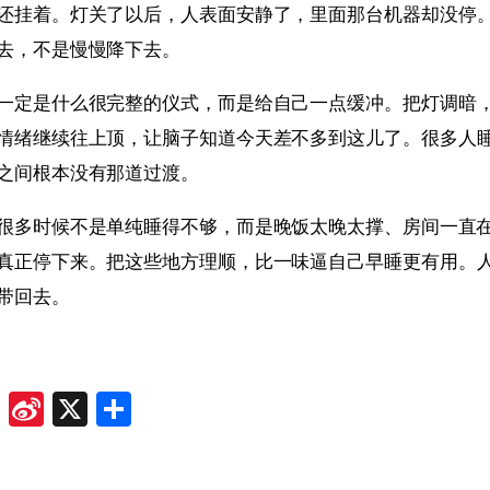
还挂着。灯关了以后，人表面安静了，里面那台机器却没停
去，不是慢慢降下去。
一定是什么很完整的仪式，而是给自己一点缓冲。把灯调暗
情绪继续往上顶，让脑子知道今天差不多到这儿了。很多人
之间根本没有那道过渡。
很多时候不是单纯睡得不够，而是晚饭太晚太撑、房间一直
真正停下来。把这些地方理顺，比一味逼自己早睡更有用。
带回去。
ok
odon
ail
Douban
Sina
X
Share
Weibo