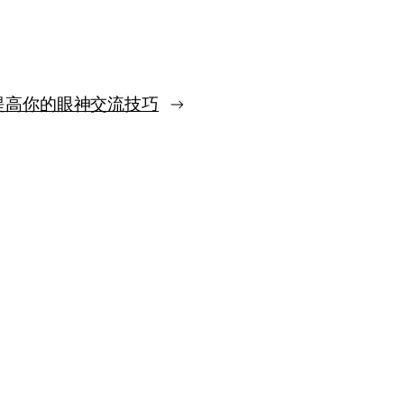
步
于
三
千
公
里
提高你的眼神交流技巧
→
外