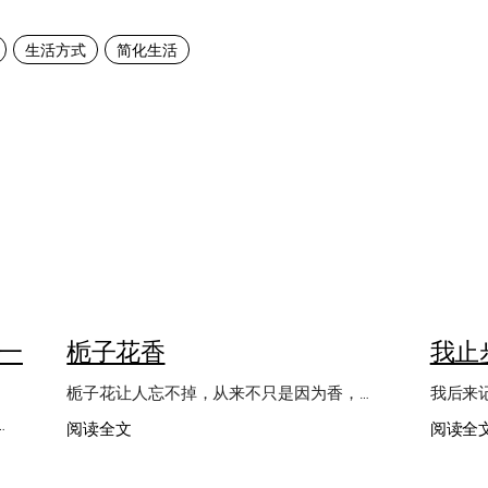
生活方式
简化生活
一
栀子花香
我止
栀子花让人忘不掉，从来不只是因为香，…
我后来
…
：
阅读全文
阅读全
栀
子