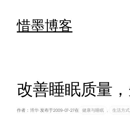
跳
至
惜墨博客
内
容
改善睡眠质量，
作者：
博华
· 发布于
在
健康与睡眠
, 
生活方式
2009-07-27