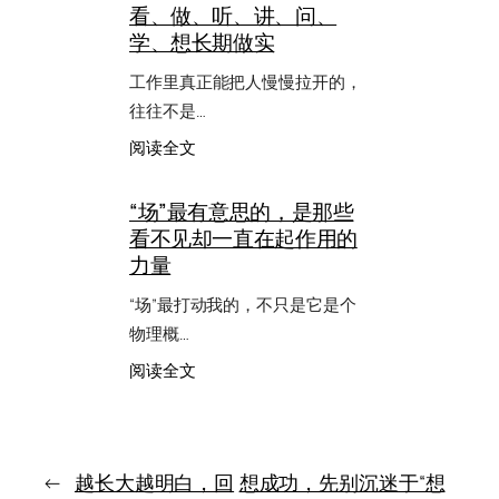
看、做、听、讲、问、
年
后，
学、想长期做实
我
才
工作里真正能把人慢慢拉开的，
慢
往往不是…
慢
看
：
阅读全文
清
工
自
作
“场”最有意思的，是那些
己
里
看不见却一直在起作用的
真
真
正
正
力量
在
的
乎
勤
“场”最打动我的，不只是它是个
什
奋，
物理概…
么
是
把
：
阅读全文
看、
“场”
做、
最
听、
有
讲、
意
问、
思
←
越长大越明白，回
想成功，先别沉迷于“想