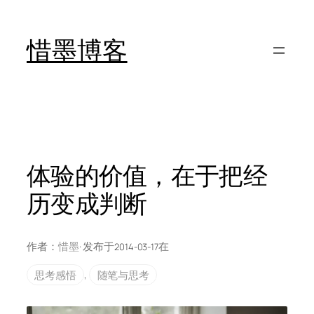
跳
至
惜墨博客
内
容
体验的价值，在于把经
历变成判断
作者：
惜墨
· 发布于
在
2014-03-17
思考感悟
, 
随笔与思考