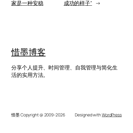
学、
的，
家是一种安稳
成功的样子”
→
想
是
长
那
期
些
做
看
实
不
见
却
一
惜墨博客
直
在
起
分享个人提升、时间管理、自我管理与简化生
作
活的实用方法。
用
的
力
量
惜墨 Copyright @ 2009-2026
Designed with
WordPress