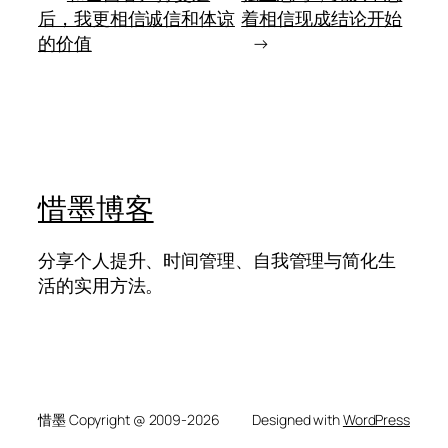
而
越
后，我更相信诚信和体谅
着相信现成结论开始
是
是
的价值
→
什
谈
么
大
都
脑
舍
决
不
定
得
论，
放
越
该
惜墨博客
保
留
怀
分享个人提升、时间管理、自我管理与简化生
疑
活的实用方法。
惜墨 Copyright @ 2009-2026
Designed with
WordPress