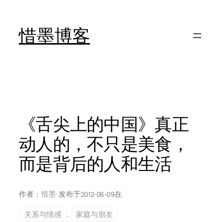
跳
至
惜墨博客
内
容
《舌尖上的中国》真正
动人的，不只是美食，
而是背后的人和生活
作者：
惜墨
· 发布于
在
2012-06-09
关系与情感
, 
家庭与朋友