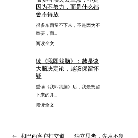
因为不努力，而是什么都
解
决
舍不得放
的，
不
很多东西留不下来，不是因为不
是
重要，而…
事
太
：
阅读全文
多，
很
而
多
读《我即我脑》：越是谈
是
时
大脑决定论，越该保留怀
脑
候
子
失
疑
太
去
乱
重
重读《我即我脑》后，我最想留
点，
下来的并…
不
是
：
阅读全文
因
读
为
《我
不
即
努
我
力，
脑》：
←
和巴西客户打交道
独立思考，先从不急