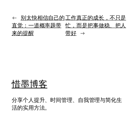
现
生
实
活
与
相
←
别太快相信自己的
工作真正的成长，不只是
行
遇》：
直觉：一道概率题带
忙，而是把事做稳、把人
动
视
来的提醒
带好
→
接
野
得
一
上
旦
拉
宽，
人
就
很
惜墨博客
难
继
续
分享个人提升、时间管理、自我管理与简化生
麻
活的实用方法。
木