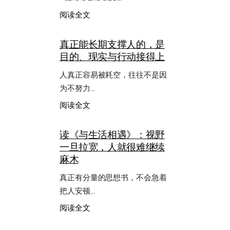
：
阅读全文
《Life
Is
真正能长期支撑人的，是
Like
目的、现实与行动接得上
a
Boat》：
人真正容易被耗空，往往不是因
一
首
为不努力…
能
：
阅读全文
在
真
迷
正
茫
读《与生活相遇》：视野
能
时
一旦拉宽，人就很难继续
长
给
期
麻木
人
支
力
撑
真正有分量的思想书，不会急着
量
人
的
把人安顿…
的，
歌
是
：
阅读全文
目
读
的、
《与