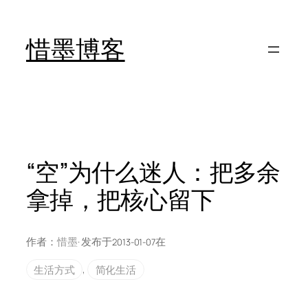
跳
至
惜墨博客
内
容
“空”为什么迷人：把多余
拿掉，把核心留下
作者：
惜墨
· 发布于
在
2013-01-07
生活方式
, 
简化生活