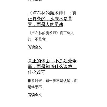
生
活
《卢布林的魔术师》：真
最
正复杂的，从来不是背
怕
的，
景，而是人的灵魂
不
是
《卢布林的魔术师》真正刺人
忙，
的，不是背…
而
是
：
阅读全文
在
《卢
默
布
真正的体面，不是处处争
认
林
赢，而是知道什么该放、
设
的
置
魔
什么该守
里
术
慢
师》：
很多时候，退一步不是认输，而
慢
真
是终于不…
失
正
去
复
：
阅读全文
自
杂
真
己
的，
正