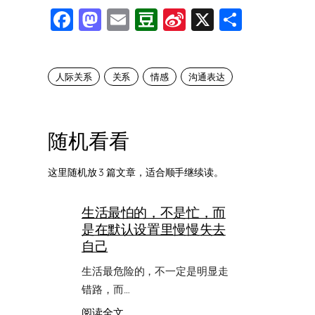
Facebook
Mastodon
Email
Douban
Sina
X
Share
Weibo
人际关系
关系
情感
沟通表达
随机看看
这里随机放 3 篇文章，适合顺手继续读。
生活最怕的，不是忙，而
是在默认设置里慢慢失去
自己
生活最危险的，不一定是明显走
错路，而…
：
阅读全文