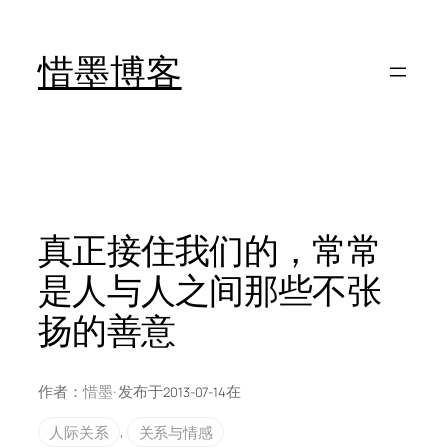
跳
至
惜墨博客
内
容
真正接住我们的，常常
是人与人之间那些不张
扬的善意
作者：
惜墨
· 发布于
在
2013-07-14
人际关系
, 
关系与情感