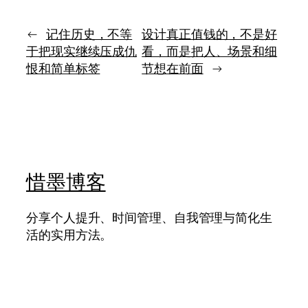
从
的
来
体
不
面，
←
记住历史，不等
设计真正值钱的，不是好
是
不
于把现实继续压成仇
看，而是把人、场景和细
背
是
恨和简单标签
节想在前面
→
景，
处
而
处
是
争
人
赢，
的
而
灵
是
魂
知
道
惜墨博客
什
么
该
分享个人提升、时间管理、自我管理与简化生
放、
活的实用方法。
什
么
该
守