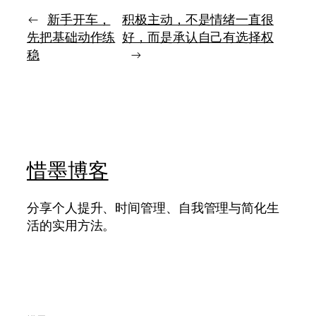
的
意
人，
←
新手开车，
积极主动，不是情绪一直很
什
往
么
先把基础动作练
好，而是承认自己有选择权
往
是
稳
→
先
认
分
真
清
的
概
学
念、
习
事
实
与
惜墨博客
价
值
分享个人提升、时间管理、自我管理与简化生
活的实用方法。