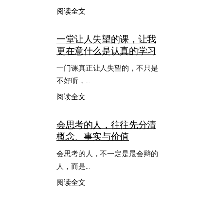
：
阅读全文
亲
密
一堂让人失望的课，让我
有
更在意什么是认真的学习
间
一门课真正让人失望的，不只是
不好听，…
：
阅读全文
一
堂
会思考的人，往往先分清
让
概念、事实与价值
人
失
会思考的人，不一定是最会辩的
望
的
人，而是…
课，
：
阅读全文
让
会
我
思
更
考
在