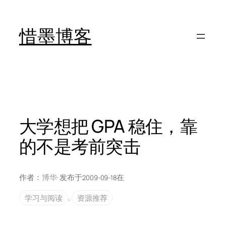
跳
至
惜墨博客
内
容
大学想把 GPA 稳住，靠
的不是考前突击
作者：
博华
· 发布于
在
2009-09-18
学习与阅读
, 
资源推荐