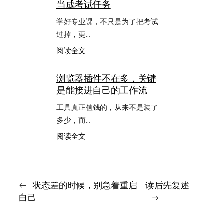
当成考试任务
个
夜
学好专业课，不只是为了把考试
里，
我
过掉，更…
更
：
阅读全文
怕
学
的
好
不
浏览器插件不在多，关键
专
是
是能接进自己的工作流
业
天
课，
热，
工具真正值钱的，从来不是装了
先
而
别
多少，而…
是
只
心
：
阅读全文
把
越
浏
它
来
览
当
越
器
成
浮
插
考
件
←
状态差的时候，别急着重启
读后先复述
试
不
任
自己
→
在
务
多，