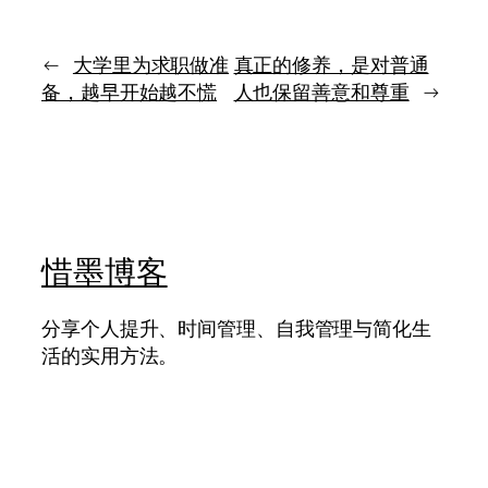
会、
里
环
真
境
正
←
大学里为求职做准
真正的修养，是对普通
与
耐
备，越早开始越不慌
人也保留善意和尊重
→
自
用
我
的，
负
往
责
往
是
那
些
朴
惜墨博客
素
却
长
分享个人提升、时间管理、自我管理与简化生
期
活的实用方法。
有
效
的
原
则