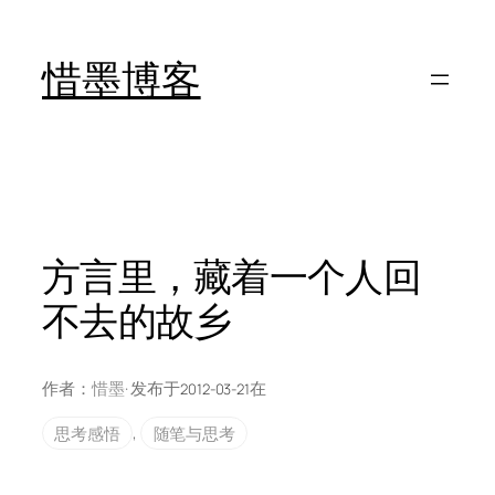
跳
至
惜墨博客
内
容
方言里，藏着一个人回
不去的故乡
作者：
惜墨
· 发布于
在
2012-03-21
思考感悟
, 
随笔与思考