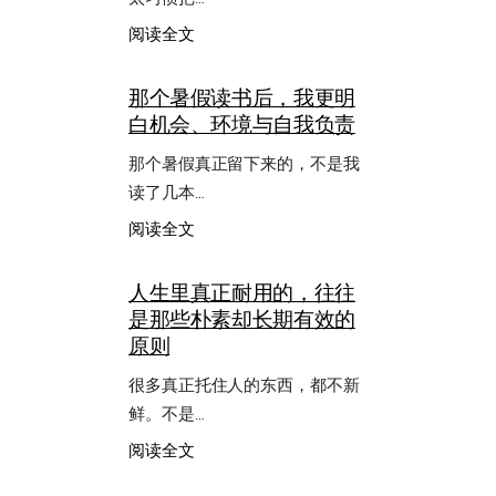
：
阅读全文
每
天
那个暑假读书后，我更明
留
白机会、环境与自我负责
10
分
那个暑假真正留下来的，不是我
钟
给
读了几本…
自
：
阅读全文
己，
那
别
个
把
人生里真正耐用的，往往
暑
自
是那些朴素却长期有效的
假
己
读
原则
永
书
远
后，
很多真正托住人的东西，都不新
排
我
在
鲜。不是…
更
最
明
：
阅读全文
后
白
人
机
生