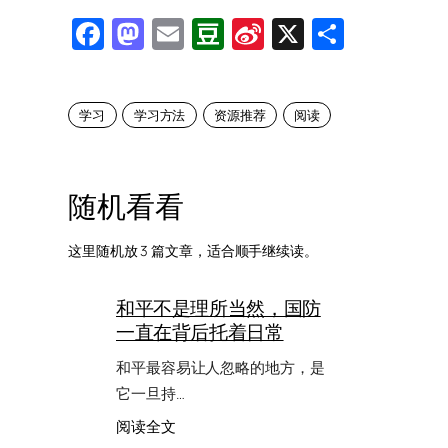
Facebook
Mastodon
Email
Douban
Sina
X
Share
Weibo
学习
学习方法
资源推荐
阅读
随机看看
这里随机放 3 篇文章，适合顺手继续读。
和平不是理所当然，国防
一直在背后托着日常
和平最容易让人忽略的地方，是
它一旦持…
：
阅读全文
和