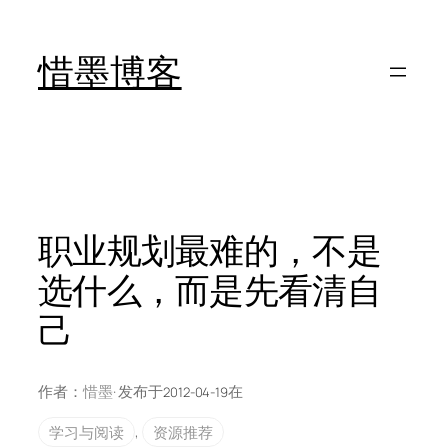
跳
至
惜墨博客
内
容
职业规划最难的，不是
选什么，而是先看清自
己
作者：
惜墨
· 发布于
在
2012-04-19
学习与阅读
, 
资源推荐