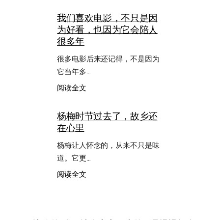
平
我们喜欢电影，不只是因
不
为好看，也因为它会陪人
是
理
很多年
所
当
很多电影后来还记得，不是因为
然，
它当年多…
国
防
：
阅读全文
一
我
直
们
杨梅时节过去了，故乡还
在
喜
在心里
背
欢
后
电
杨梅让人怀念的，从来不只是味
托
影，
着
不
道。它更…
日
只
：
阅读全文
常
是
杨
因
梅
为
时
好
节
看，