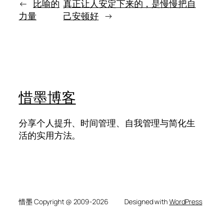
过
←
比喻的
真正让人安定下来的，是慢慢把自
也
去
因
力量
己安顿好
→
了，
为
故
它
乡
会
还
陪
在
人
心
很
里
多
惜墨博客
年
分享个人提升、时间管理、自我管理与简化生
活的实用方法。
惜墨 Copyright @ 2009-2026
Designed with
WordPress