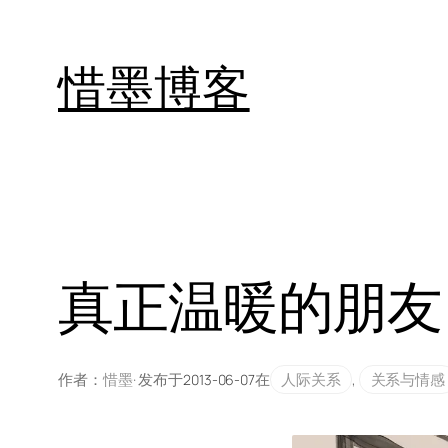
跳
至
惜墨博客
内
容
真正温暖的朋友
作者：
惜墨
· 发布于
在
人际关系
, 
关系与情感
2013-06-07