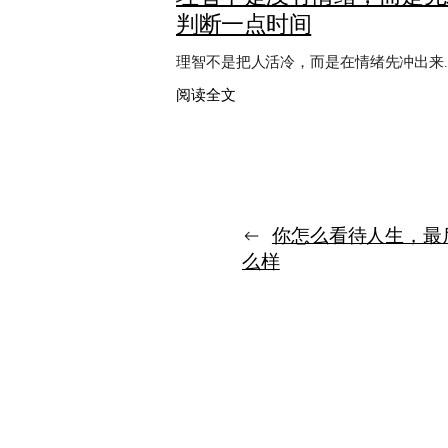
判断一点时间
理智不是把人活冷，而是在情绪先冲出来
：
阅读全文
理
智
不
是
没
有
←
你怎么看待人生，最
情
绪，
么样
而
是
先
给
判
断
一
点
时