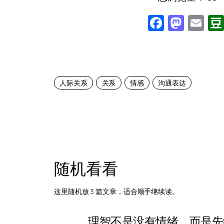
Facebo
Mast
Em
人际关系
关系
情感
沟通表达
随机看看
这里随机放 3 篇文章，适合顺手继续读。
理智不是没有情绪，而是先