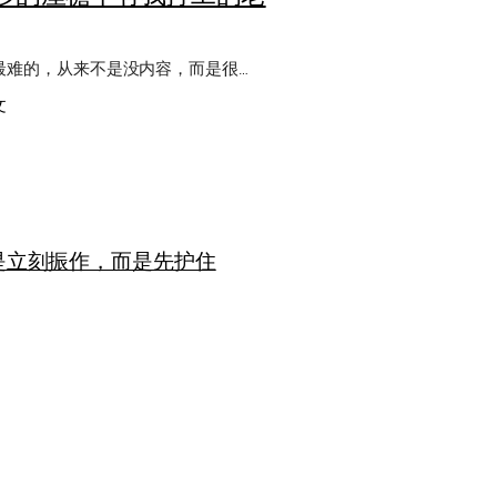
最难的，从来不是没内容，而是很…
：
文
那
故
乡
的
屋
檐
是立刻振作，而是先护住
下
有
我
打
工
的
老
父