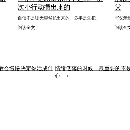
次小行动攒出来的
父
…
自信不是哪天突然长出来的，多半是先把…
写父亲
：
阅读全文
阅读全
自
信
不
是
想
出
后会慢慢决定你活成什
情绪低落的时候，最重要的不
来
的，
心
→
是
靠
一
次
次
小
行
动
攒