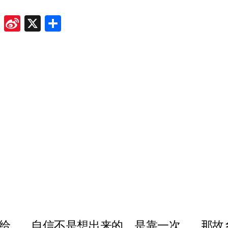
ok
odon
ail
Douban
Sina
X
Share
Weibo
给
自信不是想出来的，是靠一次
那故