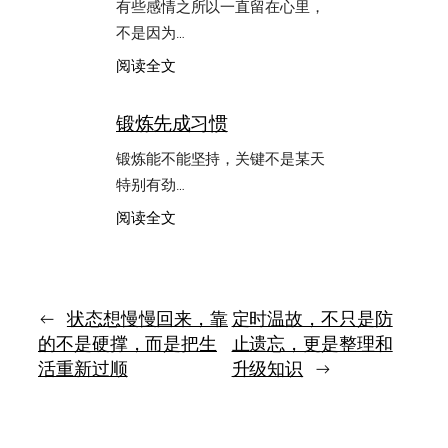
有些感情之所以一直留在心里，
重
不是因为…
要
的
：
阅读全文
不
遥
只
望
是
锻炼先成习惯
琼
团
楼
圆，
锻炼能不能坚持，关键不是某天
而
特别有劲…
是
心
：
阅读全文
里
锻
始
炼
终
先
还
成
有
习
←
状态想慢慢回来，靠
定时温故，不只是防
地
惯
的不是硬撑，而是把生
止遗忘，更是整理和
方
活重新过顺
升级知识
→
可
回