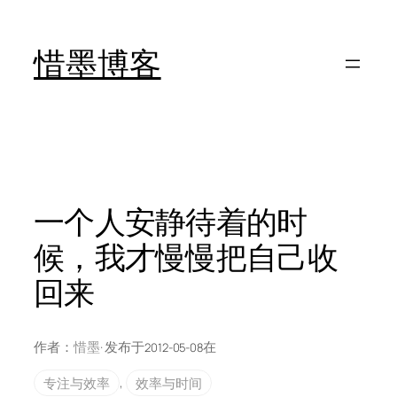
跳
至
惜墨博客
内
容
一个人安静待着的时
候，我才慢慢把自己收
回来
作者：
惜墨
· 发布于
在
2012-05-08
专注与效率
, 
效率与时间