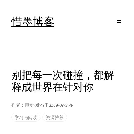
跳
至
惜墨博客
内
容
别把每一次碰撞，都解
释成世界在针对你
作者：
博华
· 发布于
在
2009-08-21
学习与阅读
, 
资源推荐