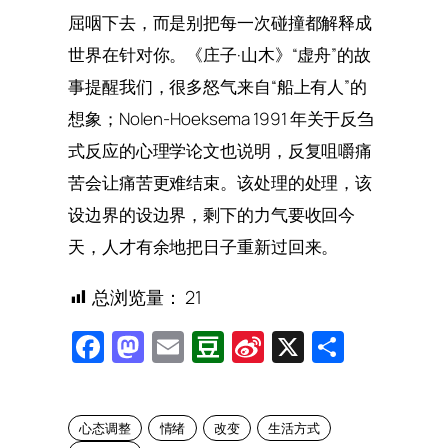
屈咽下去，而是别把每一次碰撞都解释成
世界在针对你。《庄子·山木》“虚舟”的故
事提醒我们，很多怒气来自“船上有人”的
想象；Nolen-Hoeksema 1991 年关于反刍
式反应的心理学论文也说明，反复咀嚼痛
苦会让痛苦更难结束。该处理的处理，该
设边界的设边界，剩下的力气要收回今
天，人才有余地把日子重新过回来。
总浏览量：
21
Facebook
Mastodon
Email
Douban
Sina
X
Share
Weibo
心态调整
情绪
改变
生活方式