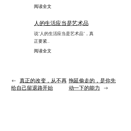
往
：
阅读全文
只
旧
是
解
被
人的生活应当是艺术品
释
一
本
说“人的生活应当是艺术品”，真
书
正要紧…
悄
悄
：
阅读全文
带
人
进
的
去
生
活
应
←
真正的改变，从不再
拖延偷走的，是你先
当
给自己留退路开始
动一下的能力
→
是
艺
术
品