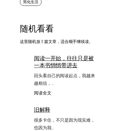
简化生活
随机看看
这里随机放 3 篇文章，适合顺手继续读。
阅读一开始，往往只是被
一本书悄悄带进去
回头看自己的阅读起点，我越来
越相信，…
：
阅读全文
阅
读
旧解释
一
开
很多卡住，不只是因为现实难，
始，
也因为我…
往