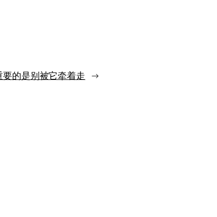
别
让
抱
怨
耗
掉
你
的
重要的是别被它牵着走
→
行
动
权