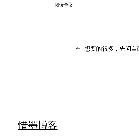
：
阅读全文
成
就
自
我，
不
是
←
想要的很多，先问自
先
想
通
一
切，
而
是
在
混
乱
里
别
惜墨博客
放
弃
自