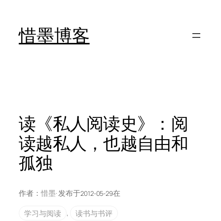
跳
至
惜墨博客
内
容
读《私人阅读史》：阅
读越私人，也越自由和
孤独
作者：
惜墨
· 发布于
在
2012-05-29
学习与阅读
, 
读书与书评