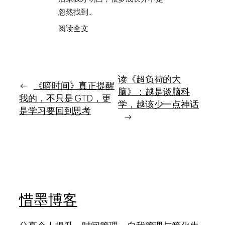
自
最
忽然找到…
己
难
真
的，
：
阅读全文
正
不
四
想
是
季
要
谁
的
有
道
读《超负荷的大
理，
←
《暗时间》真正提醒
脑》：越是谈脑科
而
我的，不只是 GTD，更
是
学，越该少一点神话
是学习要回到思考
谁
→
能
先
听
懂
对
方
惜墨博客