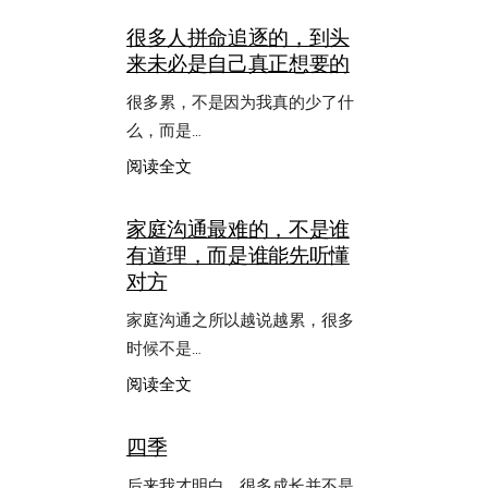
很多人拼命追逐的，到头
来未必是自己真正想要的
很多累，不是因为我真的少了什
么，而是…
：
阅读全文
很
多
家庭沟通最难的，不是谁
人
有道理，而是谁能先听懂
拼
命
对方
追
逐
家庭沟通之所以越说越累，很多
的，
时候不是…
到
头
：
阅读全文
来
家
未
庭
四季
必
沟
是
通
后来我才明白，很多成长并不是