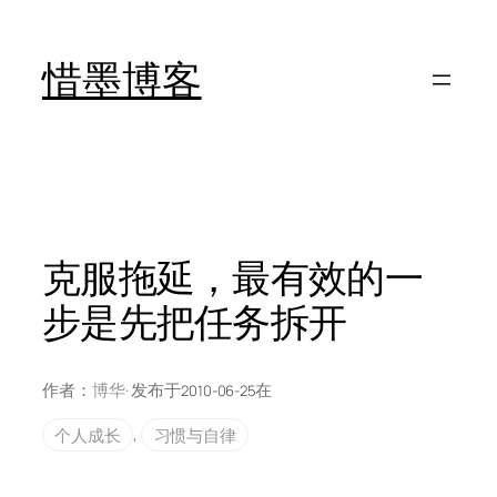
跳
至
惜墨博客
内
容
克服拖延，最有效的一
步是先把任务拆开
作者：
博华
· 发布于
在
2010-06-25
个人成长
, 
习惯与自律