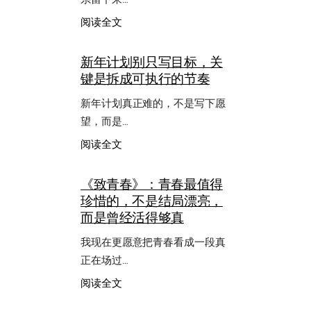
：
阅读全文
要
七
新年计划别只写目标，关
彩
键是拆成可执行的节奏
云
霞，
新年计划真正难的，不是写下愿
更
要
望，而是…
五
：
阅读全文
彩
新
蛋
年
挞
《致青春》：青春最值得
计
珍惜的，不是结局漂亮，
划
别
而是曾经活得够真
只
写
我现在更愿意把青春看成一段真
目
正在场过…
标，
关
：
阅读全文
键
《致
是
青