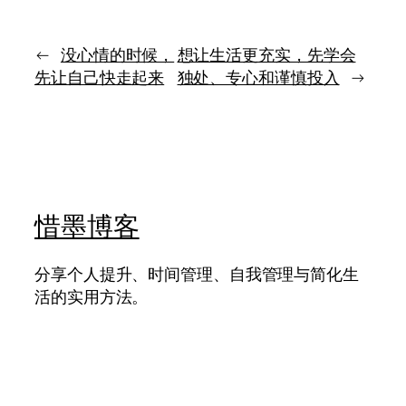
拆
春》：
成
青
可
春
←
没心情的时候，
想让生活更充实，先学会
执
最
先让自己快走起来
独处、专心和谨慎投入
→
行
值
的
得
节
珍
奏
惜
的，
不
是
结
惜墨博客
局
漂
亮，
分享个人提升、时间管理、自我管理与简化生
而
活的实用方法。
是
曾
经
活
得
够