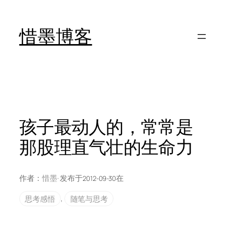
跳
至
惜墨博客
内
容
孩子最动人的，常常是
那股理直气壮的生命力
作者：
惜墨
· 发布于
在
2012-09-30
思考感悟
, 
随笔与思考