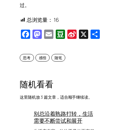
过。
总浏览量：
16
Facebook
Mastodon
Email
Douban
Sina
X
Share
Weibo
思考
感悟
随笔
随机看看
这里随机放 3 篇文章，适合顺手继续读。
别总沿着熟路打转，生活
需要不断尝试和展开