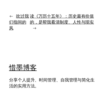
多
功
人
的
不
样
是
←
吹过我
读《万历十五年》：历史最有价值
子”
不
们指间的
的，是帮我看清制度、人性与现实
努
风
→
力，
而
是
不
知
道
自
己
惜墨博客
为
何
而
分享个人提升、时间管理、自我管理与简化生
努
活的实用方法。
力