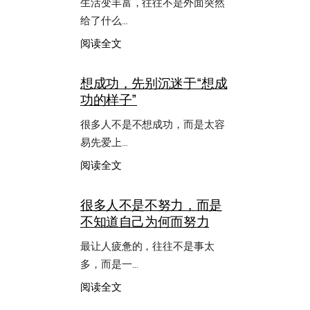
生活变丰富，往往不是外面突然
给了什么…
：
阅读全文
别
总
想成功，先别沉迷于“想成
沿
功的样子”
着
熟
很多人不是不想成功，而是太容
路
打
易先爱上…
转，
：
阅读全文
生
想
活
成
需
很多人不是不努力，而是
功，
要
不知道自己为何而努力
先
不
别
断
最让人疲惫的，往往不是事太
沉
尝
迷
多，而是一…
试
于
和
：
阅读全文
“想
展
很
成
开