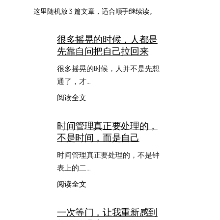
这里随机放 3 篇文章，适合顺手继续读。
很多摇晃的时候，人都是
先靠自问把自己拉回来
很多摇晃的时候，人并不是先想
通了，才…
：
阅读全文
很
多
时间管理真正要处理的，
摇
不是时间，而是自己
晃
的
时间管理真正要处理的，不是钟
时
候，
表上的二…
人
：
阅读全文
都
时
是
间
先
一次等门，让我重新感到
管
靠