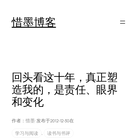
跳
至
惜墨博客
内
容
回头看这十年，真正塑
造我的，是责任、眼界
和变化
作者：
惜墨
· 发布于
在
2012-12-30
学习与阅读
, 
读书与书评