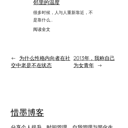
邻里的温度
理
自
真
问
很多时候，人与人重新靠近，不
正
把
要
是靠什么…
自
处
己
：
阅读全文
理
拉
一
的，
回
次
不
来
等
是
门，
时
让
←
为什么性格内向者在社
2013年，我称自己
间，
我
而
交中老是不在状态
为女青年
→
重
是
新
自
感
己
到
邻
里
的
温
惜墨博客
度
分享个人提升、时间管理、自我管理与简化生