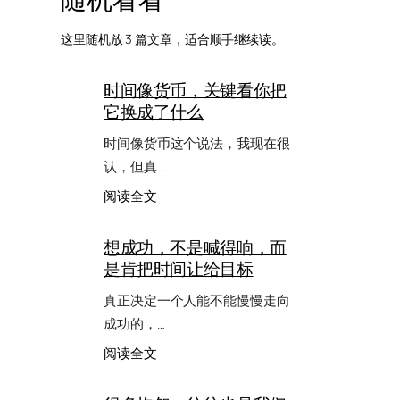
这里随机放 3 篇文章，适合顺手继续读。
时间像货币，关键看你把
它换成了什么
时间像货币这个说法，我现在很
认，但真…
：
阅读全文
时
间
想成功，不是喊得响，而
像
是肯把时间让给目标
货
币，
真正决定一个人能不能慢慢走向
关
键
成功的，…
看
：
阅读全文
你
想
把
成
它