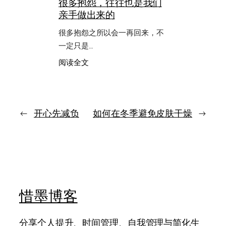
很多抱怨，往往也是我们
功，
换
亲手做出来的
不
成
是
了
很多抱怨之所以会一再回来，不
喊
什
得
一定只是…
么
响，
：
阅读全文
而
很
是
多
肯
抱
把
怨，
时
往
←
开心先减负
如何在冬季避免皮肤干燥
→
间
往
让
也
给
是
目
我
标
们
亲
手
惜墨博客
做
出
来
分享个人提升、时间管理、自我管理与简化生
的