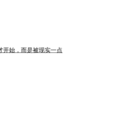
一
个
好
结
构
对
演
讲
才开始，而是被现实一点
很
有
帮
助