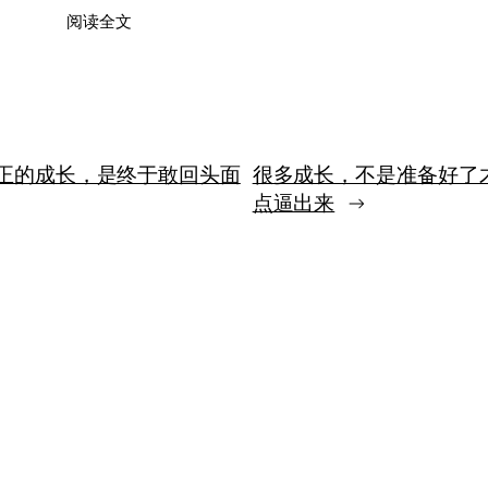
：
阅读全文
道
歉
要
先
碰
到
正的成长，是终于敢回头面
很多成长，不是准备好了
对
方
点逼出来
→
真
正
受
伤
的
地
方