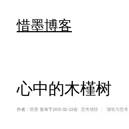
跳
至
惜墨博客
内
容
心中的木槿树
作者：
惜墨
· 发布于
在
思考感悟
, 
随笔与思考
2013-02-22