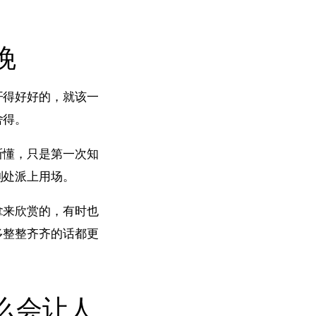
晚
开得好好的，就该一
舍得。
听懂，只是第一次知
别处派上用场。
拿来欣赏的，有时也
多整整齐齐的话都更
么会让人