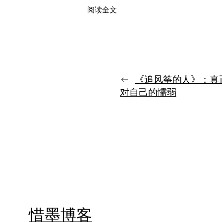
：
阅读全文
别
总
羡
慕
另
一
←
《追风筝的人》：真
种
人
对自己的懦弱
生，
重
要
的
是
把
自
己
的
路
走
出
惜墨博客
样