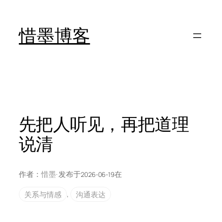
跳
至
惜墨博客
内
容
先把人听见，再把道理
说清
作者：
惜墨
· 发布于
在
2026-06-19
关系与情感
, 
沟通表达