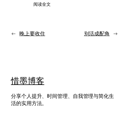
：
阅读全文
太
学
舍
习
不
别
得
只
这
靠
←
晚上要收住
别活成配角
→
个
死
世
记
界
硬
背，
真
正
高
惜墨博客
效
的
是
分享个人提升、时间管理、自我管理与简化生
把
知
活的实用方法。
识
连
起
来