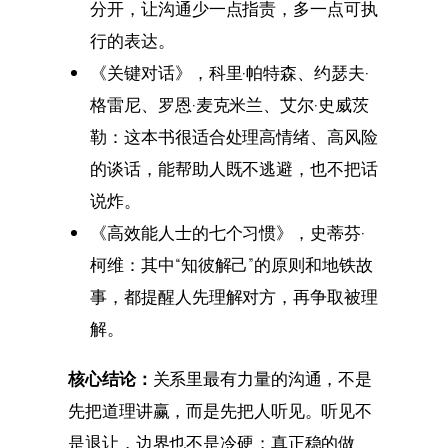
分开，让沟通少一点指责，多一点可执
行的表达。
《关键对话》，科里·帕特森、约瑟夫·
格雷尼、罗恩·麦克米兰、艾尔·史威茨
勒：这本书很适合处理高情绪、高风险
的谈话，能帮助人既不逃避，也不把话
说炸。
《高效能人士的七个习惯》，史蒂芬·
柯维：其中“知彼解己”的原则和地铁故
事，都提醒人先理解对方，再争取被理
解。
核心结论：
关系里最有力量的沟通，不是
先把道理讲赢，而是先把人听见。听见不
是退让，边界也不是冷硬；真正稳的做