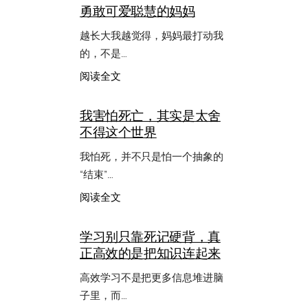
勇敢可爱聪慧的妈妈
越长大我越觉得，妈妈最打动我
的，不是…
：
阅读全文
勇
敢
我害怕死亡，其实是太舍
可
不得这个世界
爱
聪
我怕死，并不只是怕一个抽象的
慧
的
“结束”…
妈
：
阅读全文
妈
我
害
学习别只靠死记硬背，真
怕
正高效的是把知识连起来
死
亡，
高效学习不是把更多信息堆进脑
其
实
子里，而…
是