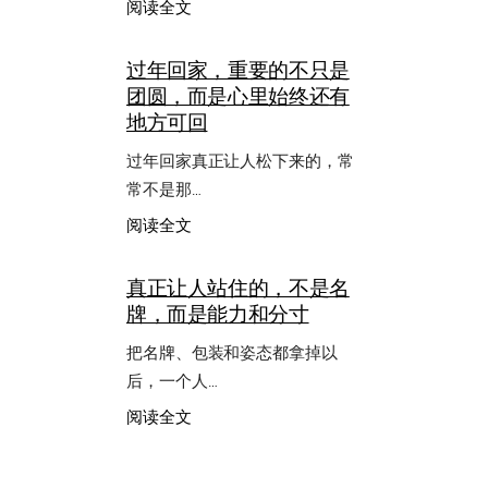
：
阅读全文
考
试
过年回家，重要的不只是
和
团圆，而是心里始终还有
论
文
地方可回
最
怕
过年回家真正让人松下来的，常
的，
常不是那…
不
是
：
阅读全文
任
过
务
年
真正让人站住的，不是名
多，
回
牌，而是能力和分寸
而
家，
是
重
把名牌、包装和姿态都拿掉以
总
要
拖
的
后，一个人…
到
不
：
阅读全文
最
只
真
后
是
正
团
让
圆，