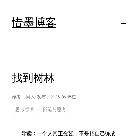
跳
至
惜墨博客
内
容
找到树林
作者：
同人
· 发布于
在
2026-06-15
思考感悟
, 
随笔与思考
导读：
一个人真正变强，不是把自己练成