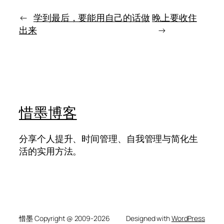
人
而
站
←
学到最后，要能用自己的话做
晚上要收住
是
住
心
出来
→
的，
里
不
始
是
终
名
还
牌，
有
而
地
是
方
能
惜墨博客
可
力
回
和
分
分享个人提升、时间管理、自我管理与简化生
寸
活的实用方法。
惜墨 Copyright @ 2009-2026
Designed with
WordPress