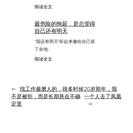
的
：
阅读全文
不
真
是
正
没
最危险的拖延，是总觉得
有
做，
自己还有明天
影
而
响
是
“我还有明天”听起来像给自己留
力
一
的
了余地…
直
人，
挂
：
阅读全文
往
着
最
往
危
能
险
把
的
复
拖
←
找工作最磨人的，很多时候
20岁那年，我
杂
延，
问
不是被拒，而是长期悬在不确
一个人去了凤凰
是
题
定里
→
总
讲
觉
清
得
楚
自
己