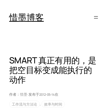
跳
至
惜墨博客
内
容
SMART 真正有用的，是
把空目标变成能执行的
动作
作者：
惜墨
· 发布于
在
2012-05-14
工作流与方法论
, 
效率与时间