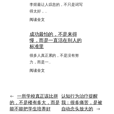
李煜最让人叹息的，不只是词写
人：
把
得太好，…
多
：
阅读全文
余
读
拿
李
掉，
成功最怕的，不是来得
煜，
把
慢，而是一直活在别人的
最
核
怕
标准里
心
的
留
是
很多人真正累的，不是没有努
下
才
力，而是一…
情
很
：
阅读全文
深，
成
却
功
撑
最
不
怕
起
的，
←
一所学校真正该比拼
认知行为治疗提醒
命
不
的，不是楼有多大，而是
我：很多痛苦，是被
运
是
能不能把学生培养好
自动念头放大的
→
来