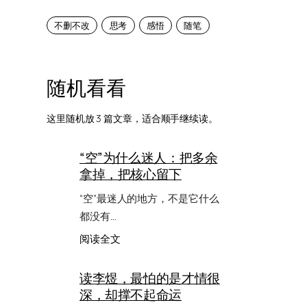
不删不改
思考
感悟
随笔
随机看看
这里随机放 3 篇文章，适合顺手继续读。
“空”为什么迷人：把多余
拿掉，把核心留下
“空”最迷人的地方，不是它什么
都没有…
：
阅读全文
“空”
为
读李煜，最怕的是才情很
什
深，却撑不起命运
么
迷