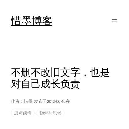
跳
至
惜墨博客
内
容
不删不改旧文字，也是
对自己成长负责
作者：
惜墨
· 发布于
在
2012-06-16
思考感悟
, 
随笔与思考