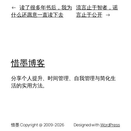
拆
你》：
解
有
←
读了很多年书后，我为
流言止于智者，谣
和
些
什么还愿意一直读下去
言止于公开
→
推
关
进
于
母
亲
的
牵
挂，
平
惜墨博客
时
很
少
分享个人提升、时间管理、自我管理与简化生
说
活的实用方法。
出
口
惜墨 Copyright @ 2009-2026
Designed with
WordPress