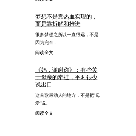
只
差
梦想不是靠热血实现的，
十
而是靠拆解和推进
块
钱
很多梦想之所以一直很远，不是
那
次，
因为完全…
我
：
阅读全文
重
梦
新
想
记
《妈，谢谢你》：有些关
不
起
于母亲的牵挂，平时很少
是
了
靠
说出口
信
热
任
血
这首歌最动人的地方，不是把“母
的
实
分
爱”说…
现
量
的，
：
阅读全文
而
《妈，
是
谢
靠
谢