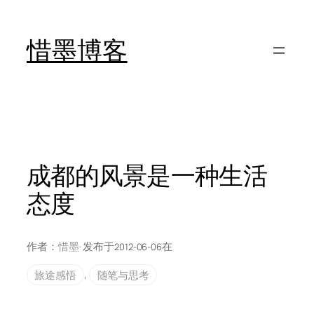
跳
至
惜墨博客
内
容
成都的风景是一种生活
态度
作者：
惜墨
· 发布于
在
2012-06-06
旅途感悟
, 
随笔与思考