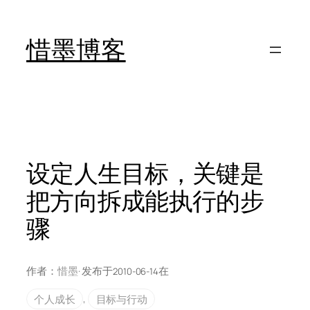
跳
至
惜墨博客
内
容
设定人生目标，关键是
把方向拆成能执行的步
骤
作者：
惜墨
· 发布于
在
2010-06-14
个人成长
, 
目标与行动