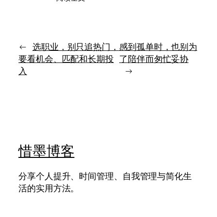
真
说，
正
而
成
是
熟
一
的
←
选职业，别只追热门，
感到孤单时，也别为
直
人，
有
要看机会、匹配和长期投
了陪伴而匆忙妥协
会
人
入
→
在
愿
环
意
境
听
里
保
留
自
己
惜墨博客
的
主
张
分享个人提升、时间管理、自我管理与简化生
活的实用方法。