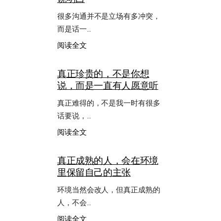
很多沟通并不是立场有多冲突，
而是话一…
：
阅读全文
说
明
真正珍贵的，不是你想
白
说，而是一直有人愿意听
真正难得的，不是我一时有很多
话要说，…
：
阅读全文
真
正
真正成熟的人，会在环境
珍
里保留自己的主张
贵
的，
环境当然会改人，但真正成熟的
不
是
人，不会…
你
：
阅读全文
想