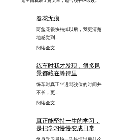
这里随机放 3 篇文章，适合顺手继续读。
春花无痕
两盆花很快枯掉以后，我更清楚
地感觉到…
：
阅读全文
春
花
练车时我才发现，很多风
无
景都藏在等待里
痕
练车时真正坐进驾驶位的时间并
不长，更…
：
阅读全文
练
车
真正能坚持一生的学习，
时
是把学习慢慢变成日常
我
才
终身学习最怕一阵热情过后什么
发