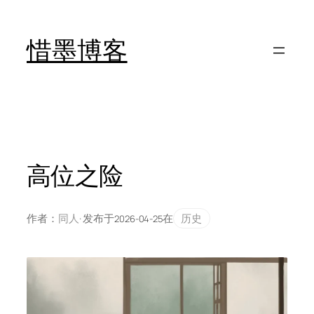
跳
至
惜墨博客
内
容
高位之险
作者：
同人
· 发布于
在
历史
2026-04-25