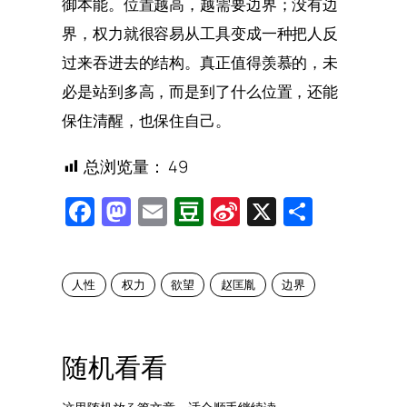
御本能。位置越高，越需要边界；没有边
界，权力就很容易从工具变成一种把人反
过来吞进去的结构。真正值得羡慕的，未
必是站到多高，而是到了什么位置，还能
保住清醒，也保住自己。
总浏览量：
49
Facebook
Mastodon
Email
Douban
Sina
X
Share
Weibo
人性
权力
欲望
赵匡胤
边界
随机看看