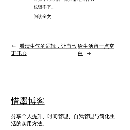
现，
也留不下…
很
：
阅读全文
多
真
风
正
景
能
都
坚
藏
持
←
看清生气的逻辑，让自己
给生活留一点空
在
一
等
更开心
白
→
生
待
的
里
学
习，
是
把
学
习
惜墨博客
慢
慢
变
分享个人提升、时间管理、自我管理与简化生
成
活的实用方法。
日